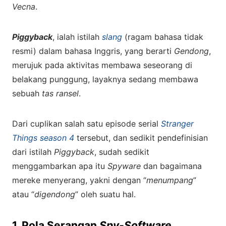
Vecna
.
Piggyback
, ialah istilah
slang
(ragam bahasa tidak
resmi) dalam bahasa Inggris, yang berarti
Gendong
,
merujuk pada aktivitas membawa seseorang di
belakang punggung, layaknya sedang membawa
sebuah
tas ransel
.
Dari cuplikan salah satu episode serial
Stranger
Things season 4
tersebut, dan sedikit pendefinisian
dari istilah
Piggyback
, sudah sedikit
menggambarkan apa itu
Spyware
dan bagaimana
mereke menyerang, yakni dengan “
menumpang
”
atau “
digendong
” oleh suatu hal.
1. Pola Serangan
Spy-Software