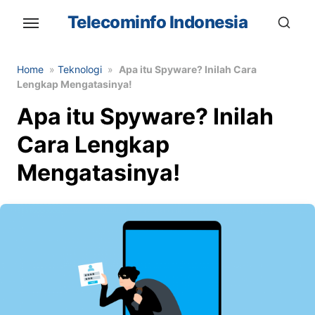
Skip
Telecominfo Indonesia
to
the
content
Home
»
Teknologi
»
Apa itu Spyware? Inilah Cara
Lengkap Mengatasinya!
Apa itu Spyware? Inilah
Cara Lengkap
Mengatasinya!