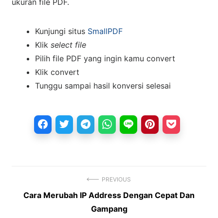
ukuran file PDF.
Kunjungi situs
SmallPDF
Klik
select
file
Pilih file PDF yang ingin kamu convert
Klik convert
Tunggu sampai hasil konversi selesai
PREVIOUS
Previous
Cara Merubah IP Address Dengan Cepat Dan
Navigasi
post:
Gampang
pos