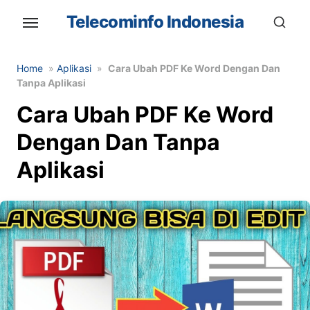
Skip
Telecominfo Indonesia
to
the
content
Home
»
Aplikasi
»
Cara Ubah PDF Ke Word Dengan Dan
Tanpa Aplikasi
Cara Ubah PDF Ke Word
Dengan Dan Tanpa
Aplikasi