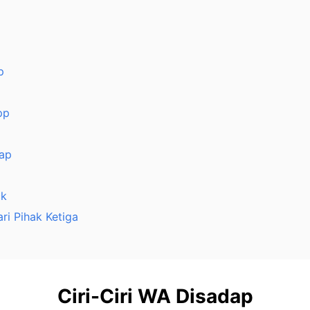
p
pp
ap
ck
ri Pihak Ketiga
Ciri-Ciri WA Disadap