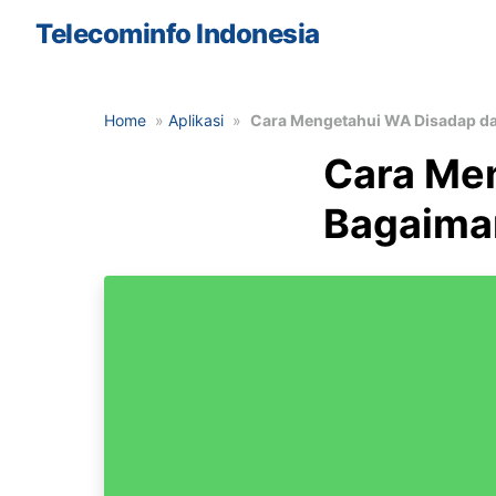
Skip
Telecominfo Indonesia
to
the
content
Home
»
Aplikasi
»
Cara Mengetahui WA Disadap d
Cara Me
Bagaima