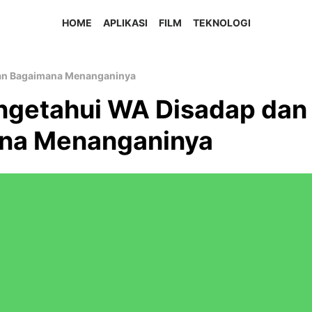
HOME
APLIKASI
FILM
TEKNOLOGI
an Bagaimana Menanganinya
ngetahui WA Disadap dan
na Menanganinya