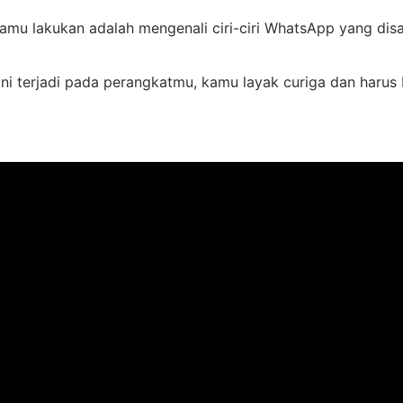
mu lakukan adalah mengenali ciri-ciri WhatsApp yang dis
 ini terjadi pada perangkatmu, kamu layak curiga dan haru