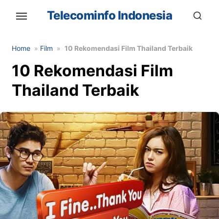
Skip
Telecominfo Indonesia
to
the
content
Home
»
Film
»
10 Rekomendasi Film Thailand Terbaik
10 Rekomendasi Film
Thailand Terbaik