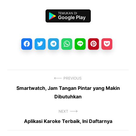
Google Play
PREVIOUS
Previous
Smartwatch, Jam Tangan Pintar yang Makin
Navigasi
post:
Dibutuhkan
pos
NEXT
Next
Aplikasi Karoke Terbaik, Ini Daftarnya
post: