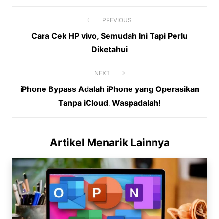
PREVIOUS
Previous
Cara Cek HP vivo, Semudah Ini Tapi Perlu
Navigasi
post:
Diketahui
pos
NEXT
Next
iPhone Bypass Adalah iPhone yang Operasikan
post:
Tanpa iCloud, Waspadalah!
Artikel Menarik Lainnya