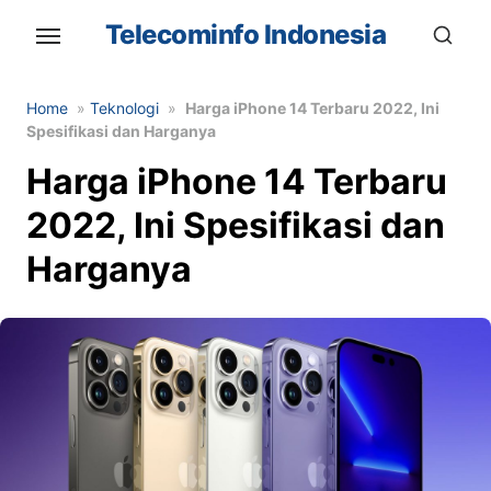
Skip
Telecominfo Indonesia
to
the
content
Home
»
Teknologi
»
Harga iPhone 14 Terbaru 2022, Ini
Spesifikasi dan Harganya
Harga iPhone 14 Terbaru
2022, Ini Spesifikasi dan
Harganya