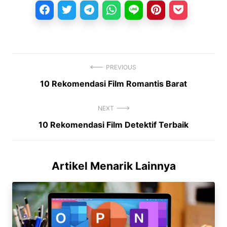
PREVIOUS
Previous
10 Rekomendasi Film Romantis Barat
Navigasi
post:
pos
NEXT
Next
10 Rekomendasi Film Detektif Terbaik
post:
Artikel Menarik Lainnya