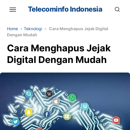
Skip
Telecominfo Indonesia
to
the
content
Home
»
Teknologi
»
Cara Menghapus Jejak Digital
Dengan Mudah
Cara Menghapus Jejak
Digital Dengan Mudah