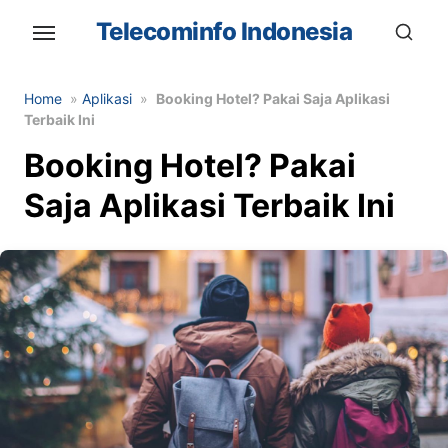
Skip
Telecominfo Indonesia
to
the
content
Home
»
Aplikasi
»
Booking Hotel? Pakai Saja Aplikasi
Terbaik Ini
Booking Hotel? Pakai
Saja Aplikasi Terbaik Ini