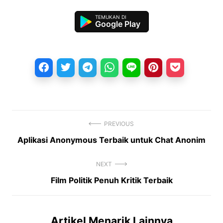
Google Play
PREVIOUS
Previous
Aplikasi Anonymous Terbaik untuk Chat Anonim
Navigasi
post:
pos
NEXT
Next
Film Politik Penuh Kritik Terbaik
post:
Artikel Menarik Lainnya