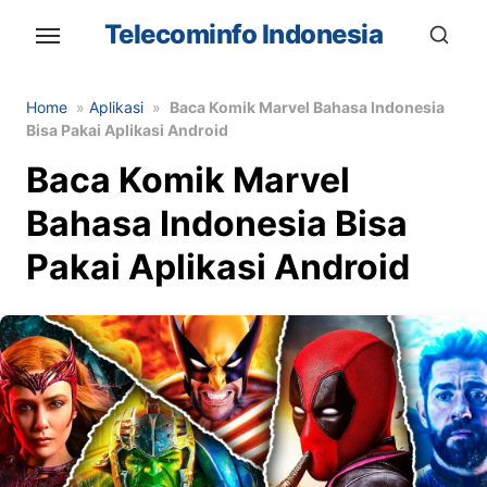
Skip
Telecominfo Indonesia
to
the
content
Home
»
Aplikasi
»
Baca Komik Marvel Bahasa Indonesia
Bisa Pakai Aplikasi Android
Baca Komik Marvel
Bahasa Indonesia Bisa
Pakai Aplikasi Android