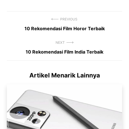
PREVIOUS
Previous
10 Rekomendasi Film Horor Terbaik
Navigasi
post:
pos
NEXT
Next
10 Rekomendasi Film India Terbaik
post:
Artikel Menarik Lainnya