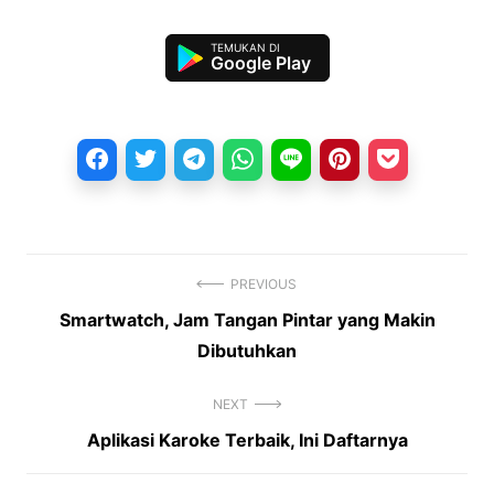
Google Play
PREVIOUS
Previous
Smartwatch, Jam Tangan Pintar yang Makin
Navigasi
post:
Dibutuhkan
pos
NEXT
Next
Aplikasi Karoke Terbaik, Ini Daftarnya
post: