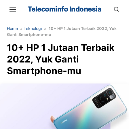
Skip
Telecominfo Indonesia
to
the
content
Home
»
Teknologi
»
10+ HP 1 Jutaan Terbaik 2022, Yuk
Ganti Smartphone-mu
10+ HP 1 Jutaan Terbaik
2022, Yuk Ganti
Smartphone-mu