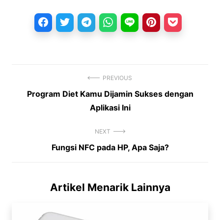
PREVIOUS
Previous
Program Diet Kamu Dijamin Sukses dengan
Navigasi
post:
Aplikasi Ini
pos
NEXT
Next
Fungsi NFC pada HP, Apa Saja?
post:
Artikel Menarik Lainnya