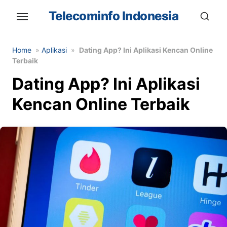
Skip
Telecominfo Indonesia
to
the
content
Home
»
Aplikasi
»
Dating App? Ini Aplikasi Kencan Online
Terbaik
Dating App? Ini Aplikasi
Kencan Online Terbaik