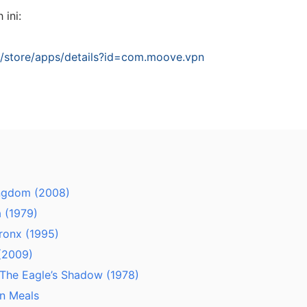
ini:
m/store/apps/details?id=com.moove.vpn
ingdom (2008)
a (1979)
ronx (1995)
 (2009)
 The Eagle’s Shadow (1978)
n Meals