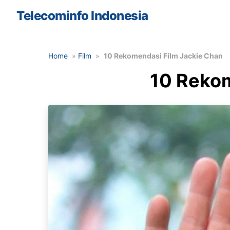
Skip
Telecominfo Indonesia
to
the
content
Home
»
Film
»
10 Rekomendasi Film Jackie Chan
10 Rekom